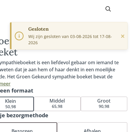
Gesloten
×
Wij zijn gesloten van 03-08-2026 tot 17-08-
oen Gekeurd sympathie
2026
eket
ympathieboeket is een liefdevol gebaar om iemand te
 weten dat je aan hem of haar denkt in een moeilijke
de. Het Groen Gekeurd sympathie boeket bevat de
te duurzaam gekwalificeerde MPS-A+ of MPS-A
 meer
 een formaat
en. De subtiele pasteltinten in dit boeket zorgen voor
tijlvolle en elegante uitstraling. Het sympathie boeket
Middel
Groot
Klein
 met liefde gemaakt door de duurzame vakbloemist en
65,98
90,98
50,98
troost in een verdrietige tijd. Een zorgvuldig
 je bezorgmethode
gesteld boeket voor een hart onder de riem en een blijk
edeleven. Het Groen Gekeurd sympathie boeket bevat
Bezorgen
Afhalen