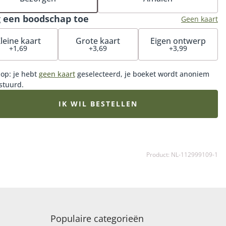
uitend gekwalificeerde MPS-A+ of MPS-A bloemen en is
oor de meest duurzame keuze binnen het condoleance
 een boodschap toe
Geen kaart
timent van Fleurop. Omdat het boeket wordt
gesteld met de op dat moment mooiste en meest
leine kaart
Grote kaart
Eigen ontwerp
+1,69
+3,69
+3,99
twoord verkrijgbare kleurrijke bloemen, is elke
ering uniek. De samenstelling kan hierdoor iets afwijken
et voorbeeld, afhankelijk van de beschikbaarheid.
 op: je hebt
geen kaart
geselecteerd, je boeket wordt anoniem
stuurd.
IK WIL BESTELLEN
Product: NL-112999109-1
Populaire categorieën