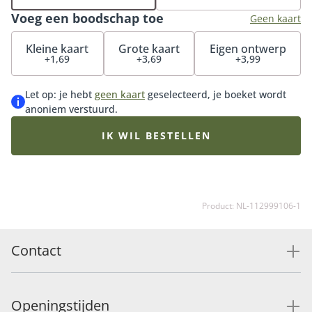
verzekerd van de meest duurzame keuze uit het
Voeg een boodschap toe
Fleurop-assortiment. Goed om te weten: elk boeket is
Geen kaart
uniek. De bloemist stelt het boeket samen met de
Kleine kaart
Grote kaart
Eigen ontwerp
beschikbare MPS-A+ of MPS-A witte bloemen van dat
+1,69
+3,69
+3,99
moment. De samenstelling kan hierdoor iets afwijken
van het voorbeeld.
Let op: je hebt
geen kaart
geselecteerd, je boeket wordt
anoniem verstuurd.
IK WIL BESTELLEN
Product: NL-112999106-1
Contact
Openingstijden