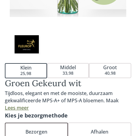
Middel
Groot
Klein
33,98
40,98
25,98
Groen Gekeurd wit
Tijdloos, elegant en met de mooiste, duurzaam
gekwalificeerde MPS-A+ of MPS-A bloemen. Maak
kennis met dit prachtige witte boeket uit onze Groen
Lees meer
Gekeurd serie. Het boeket wordt met liefde
Kies je bezorgmethode
samengesteld door onze duurzame vakbloemisten.
Door te kiezen voor een Groen Gekeurd-boeket ben je
Bezorgen
Afhalen