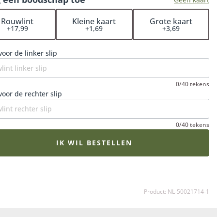
op bloemisten zorgen ervoor dat het rouwboeket op het
e moment wordt bezorgd en dat de bloemen op hun
Rouwlint
Kleine kaart
Grote kaart
+17,99
+1,69
+3,69
t zijn. Een extra fijne gedachte in een verdrietige
de.
voor de linker slip
0/40 tekens
voor de rechter slip
0/40 tekens
IK WIL BESTELLEN
Product: NL-50021714-1