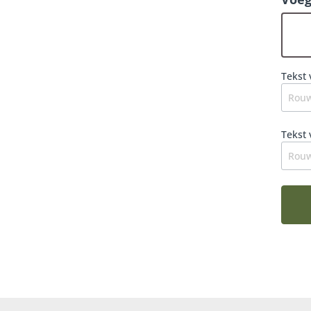
Fleur
juist
moois
perio
Tekst 
Tekst 