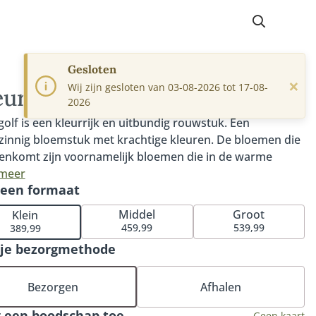
Gesloten
×
Wij zijn gesloten van 03-08-2026 tot 17-08-
eurgolf
2026
golf is een kleurrijk en uitbundig rouwstuk. Een
zinnig bloemstuk met krachtige kleuren. De bloemen die
genkomt zijn voornamelijk bloemen die in de warme
des van het jaar volop aanwezig zijn. Het rouwstuk is
 meer
 een formaat
ijgbaar in 100cm (klein, 120cm (middel) en 140cm (groot).
om te weten: iedere bestelling met rouwwerk wordt door
Middel
Groot
Klein
klantenservice medewerkers persoonlijk en handmatig
459,99
539,99
389,99
troleerd. Hiermee garanderen wij dat het rouwstuk
 je bezorgmethode
dig naar wens wordt samengesteld. Onze Fleurop
isten bezorgen de rouwbloemen op een locatie naar
Bezorgen
Afhalen
 (bij een kerk, rouwcentrum of crematorium). Je hoeft
ouwstuk niet zelf op te halen bij de bloemist. Onze
 een boodschap toe
Geen kaart