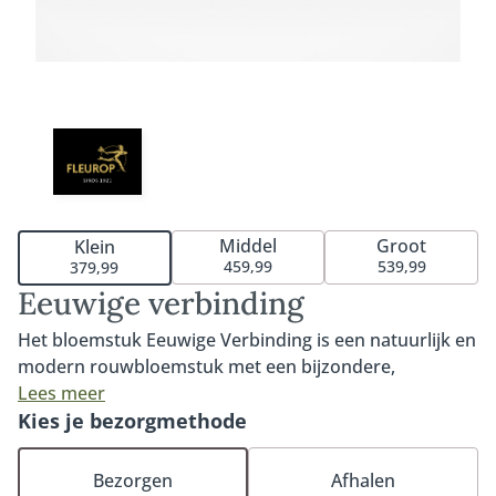
Middel
Groot
Klein
459,99
539,99
379,99
Eeuwige verbinding
Het bloemstuk Eeuwige Verbinding is een natuurlijk en
modern rouwbloemstuk met een bijzondere,
symbolische vorm. Het afgebeelde arrangement
Lees meer
betreft het kleine formaat en bestaat uit één groot
Kies je bezorgmethode
rond bloemstuk van circa 50 cm en twee kleinere
ronde bloemstukken van circa 30 cm, die door
Bezorgen
Afhalen