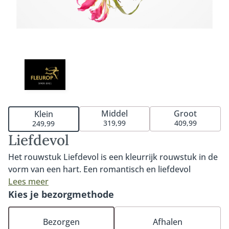
Middel
Groot
Klein
319,99
409,99
249,99
Liefdevol
Het rouwstuk Liefdevol is een kleurrijk rouwstuk in de
vorm van een hart. Een romantisch en liefdevol
bloemstuk door de gekozen bloemsoorten. Het
Lees meer
hartvormige rouwstuk kenmerkt zich door haar
Kies je bezorgmethode
bijzondere rozen in warme kleuren en roze tinten.
Verkrijgbaar in 35cm, 45cm of 60cm. Fijn om te weten:
Bezorgen
Afhalen