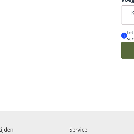
K
Let
ver
ijden
Service