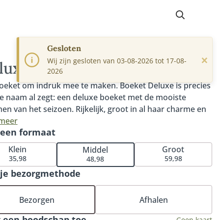
Gesloten
×
Wij zijn gesloten van 03-08-2026 tot 17-08-
luxe
2026
oeket om indruk mee te maken. Boeket Deluxe is precies
e naam al zegt: een deluxe boeket met de mooiste
en van het seizoen. Rijkelijk, groot in al haar charme en
are blikvanger. Een boeket vol energieke kleuren en
 meer
 een formaat
verse bloemen. Een absolute aanrader. Tip: bestel onze
ijke chocolade of bonbons of kies voor een bijpassende
Klein
Groot
Middel
(de perfecte match met dit boeket).
35,98
59,98
48,98
 je bezorgmethode
Bezorgen
Afhalen
 een boodschap toe
Geen kaart